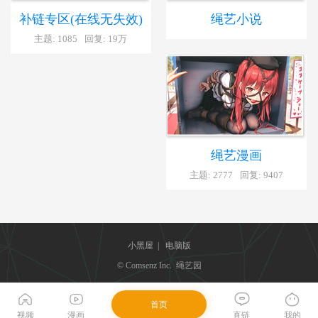
补链专区(在线无失效)
绳艺小说
主题: 1085
回复:
19万
绳艺漫画
主题: 2777
回复: 9407
小黑屋
|
电脑版
© Comsenz Inc. 绳艺园
首页
视频
漫画
直链
我的