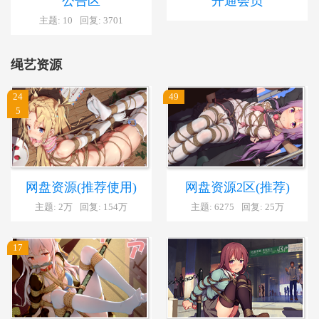
公告区
开通会员
主题: 10
回复: 3701
绳艺资源
24
49
5
网盘资源(推荐使用)
网盘资源2区(推荐)
主题:
2万
回复:
154万
主题: 6275
回复:
25万
17