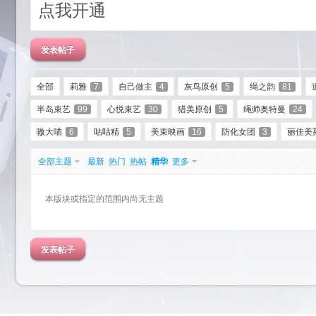
点我开通
发表帖子
全部
莉雅
7
自己做主
4
灰鸟原创
5
绳之韵
81
半岛束艺
99
心悦束艺
30
猎美原创
5
绳师奥特曼
24
艺
嗷大喵
6
咕咕精
5
美束映画
16
防化女团
3
丽佳美
全部主题
最新
热门
热帖
精华
更多
本版块或指定的范围内尚无主题
发表帖子
园-