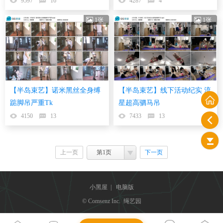
9597
16
4287
4
1张
1张
【半岛束艺】诺米黑丝全身缚
【半岛束艺】线下活动纪实 流
踮脚吊严重Tk
星超高驷马吊
4150
13
7433
13
上一页
第1页
下一页
小黑屋
|
电脑版
© Comsenz Inc. 绳艺园