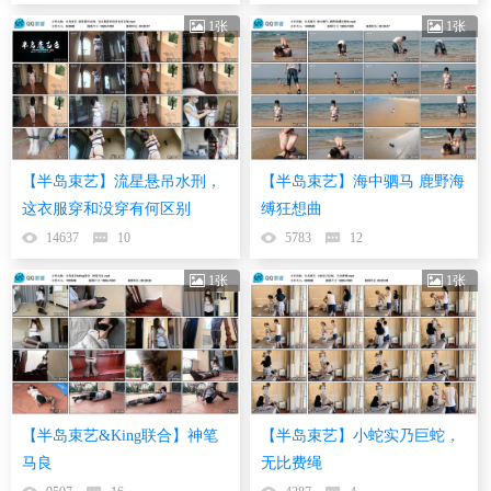
1张
1张
【半岛束艺】流星悬吊水刑，
【半岛束艺】海中驷马 鹿野海
这衣服穿和没穿有何区别
缚狂想曲
14637
10
5783
12
1张
1张
【半岛束艺&King联合】神笔
【半岛束艺】小蛇实乃巨蛇，
马良
无比费绳