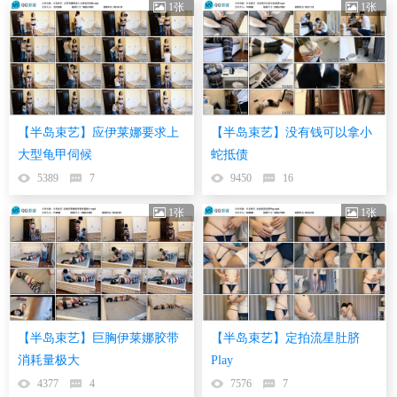
1张
1张
【半岛束艺】应伊莱娜要求上
【半岛束艺】没有钱可以拿小
大型龟甲伺候
蛇抵债
5389
7
9450
16
1张
1张
【半岛束艺】巨胸伊莱娜胶带
【半岛束艺】定拍流星肚脐
消耗量极大
Play
4377
4
7576
7