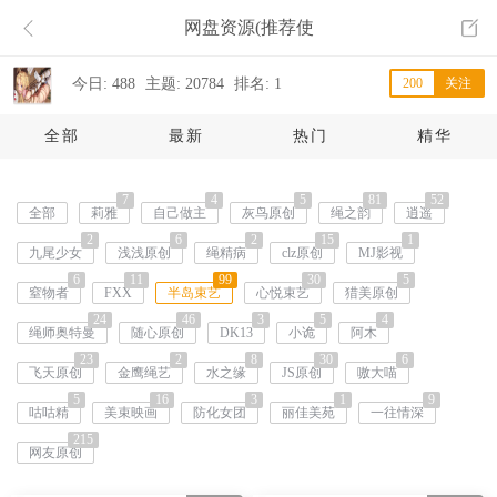
网盘资源(推荐使
用)
今日: 488
主题: 20784
排名: 1
200
关注
全部
最新
热门
精华
7
4
5
81
52
全部
莉雅
自己做主
灰鸟原创
绳之韵
逍遥
2
6
2
15
1
九尾少女
浅浅原创
绳精病
clz原创
MJ影视
6
11
99
30
5
窒物者
FXX
半岛束艺
心悦束艺
猎美原创
24
46
3
5
4
绳师奥特曼
随心原创
DK13
小诡
阿木
23
2
8
30
6
飞天原创
金鹰绳艺
水之缘
JS原创
嗷大喵
5
16
3
1
9
咕咕精
美束映画
防化女团
丽佳美苑
一往情深
215
网友原创