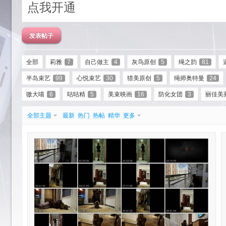
点我开通
发表帖子
全部
莉雅
7
自己做主
4
灰鸟原创
5
绳之韵
81
半岛束艺
99
心悦束艺
30
猎美原创
5
绳师奥特曼
24
艺
嗷大喵
6
咕咕精
5
美束映画
16
防化女团
3
丽佳美
全部主题
最新
热门
热帖
精华
更多
园-