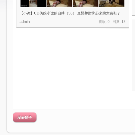
【小诡】CD伪娘小诡的自缚（56） 直臂并肘绑起来跳太费鞋了
admin
喜欢: 0 回复:
13
绳
艺
发表帖子