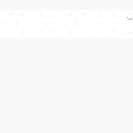
Arch
网
站-