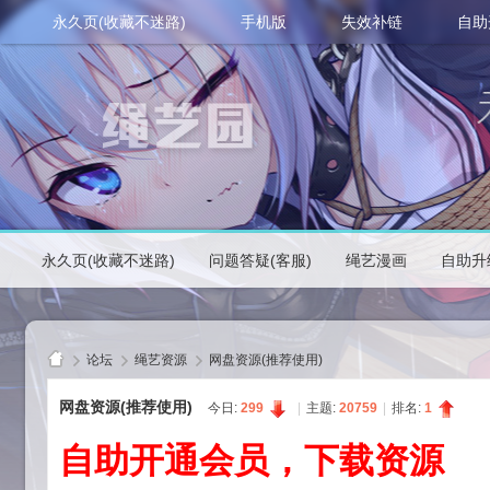
永久页(收藏不迷路)
手机版
失效补链
自助
永久页(收藏不迷路)
问题答疑(客服)
绳艺漫画
自助升
论坛
绳艺资源
网盘资源(推荐使用)
网盘资源(推荐使用)
今日:
299
|
主题:
20759
|
排名:
1
自助开通会员，下载资源
绳