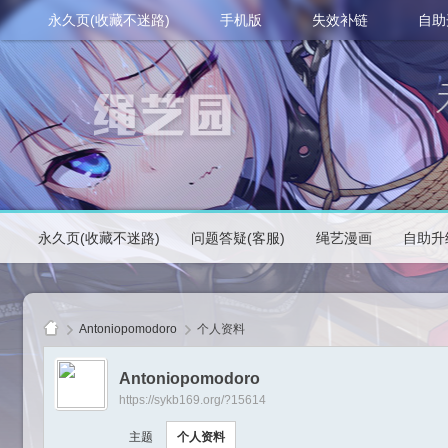
永久页(收藏不迷路)
手机版
失效补链
自助
永久页(收藏不迷路)
问题答疑(客服)
绳艺漫画
自助升
Antoniopomodoro
个人资料
Antoniopomodoro
https://sykb169.org/?15614
绳
主题
个人资料