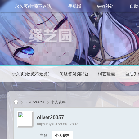
永久页(收藏不迷路)
手机版
失效补链
自助
永久页(收藏不迷路)
问题答疑(客服)
绳艺漫画
自助升
oliver20057
个人资料
oliver20057
https://sykb169.org/?802
绳
主题
个人资料