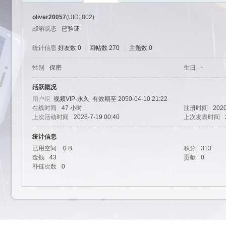
oliver20057
(UID: 802)
邮箱状态
已验证
统计信息
好友数 0
|
回帖数 270
|
主题数 0
性别
保密
生日
-
艺
活跃概况
用户组
视频VIP-永久
有效期至 2050-04-10 21:22
在线时间
47 小时
注册时间
2020
上次活动时间
2026-7-19 00:40
上次发表时间
统计信息
已用空间
0 B
积分
313
金钱
43
贡献
0
补链次数
0
园-