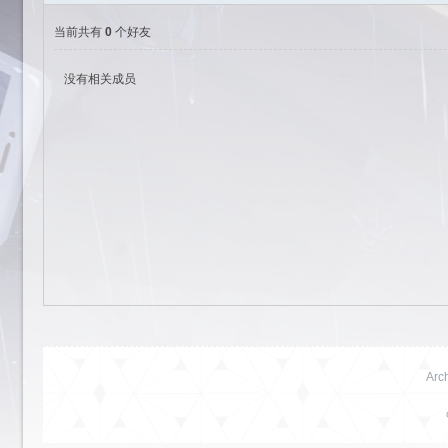
当前共有
0
个好友
没有相关成员
艺
园-
Arch