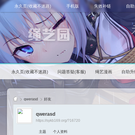
永久页(收藏不迷路)
手机版
失效补链
自助
永久页(收藏不迷路)
问题答疑(客服)
绳艺漫画
自助升
qwerasd
好友
qwerasd
https://sykb169.org/?16720
绳
主题
个人资料