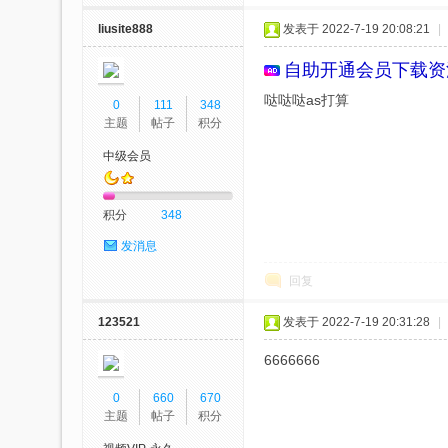
liusite888
发表于 2022-7-19 20:08:21
|
自助开通会员
下载资
哒哒哒as打算
0
111
348
主题
帖子
积分
视
中级会员
积分
348
发消息
回复
123521
发表于 2022-7-19 20:31:28
|
频
6666666
0
660
670
主题
帖子
积分