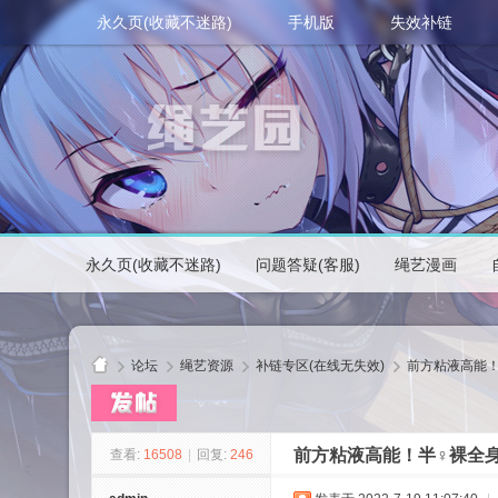
永久页(收藏不迷路)
手机版
失效补链
永久页(收藏不迷路)
问题答疑(客服)
绳艺漫画
论坛
绳艺资源
补链专区(在线无失效)
前方粘液高能！
前方粘液高能！半♀裸全
查看:
16508
|
回复:
246
绳