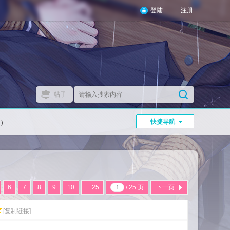
登陆
注册
帖子
）
快捷导航
6
7
8
9
10
... 25
/ 25 页
下一页
[复制链接]