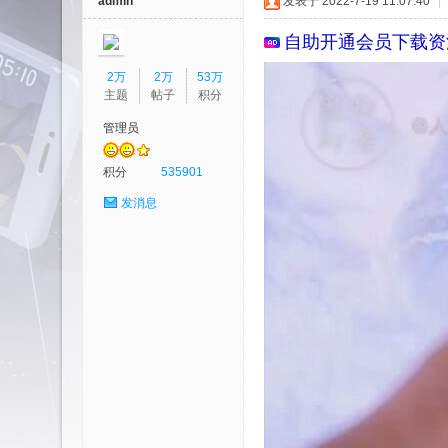
admin
发表于 2022-7-19 11:07:40
|
自助开通会员
下载资
2万
2万
53万
主题
帖子
积分
管理员
艺
积分
535901
发消息
园-