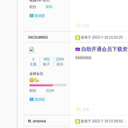
视频VIP-永久
积分
670
发消息
回复
3413149021
发表于 2022-7-19 21:02:25
|
自助开通会员
下载资
6666666
1
682
2334
主题
帖子
积分
金牌会员
积分
2334
发消息
回复
M_orozova
发表于 2022-7-19 21:56:53
|