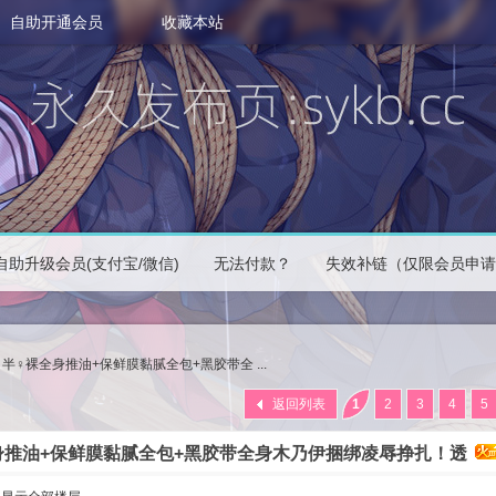
自助开通会员
收藏本站
自助升级会员(支付宝/微信)
无法付款？
失效补链（仅限会员申请
半♀裸全身推油+保鲜膜黏腻全包+黑胶带全 ...
返回列表
1
2
3
4
5
身推油+保鲜膜黏腻全包+黑胶带全身木乃伊捆绑凌辱挣扎！透