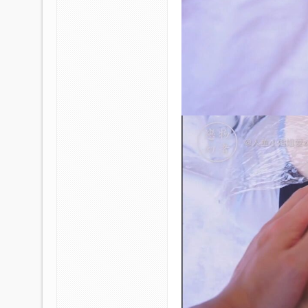
KB
论
坛-