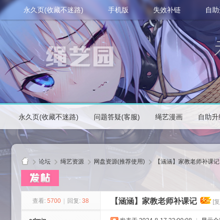
永久页(收藏不迷路)
手机版
失效补链
自助
永久页(收藏不迷路)
问题答疑(客服)
绳艺漫画
自助升
论坛
绳艺资源
网盘资源(推荐使用)
【涵涵】家教老师补课记
【涵涵】家教老师补课记
查看:
5700
|
回复:
38
[
绳