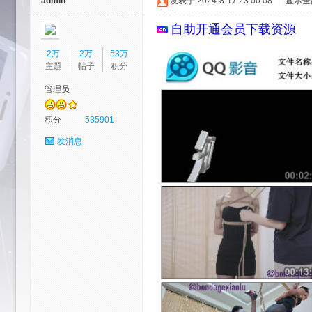
admin
发表于 2024-8-17 23:00:08
|
显示全
自助开通会员
下载资源
2万
2万
53万
主题
帖子
积分
管理员
艺
积分
535901
发消息
园-