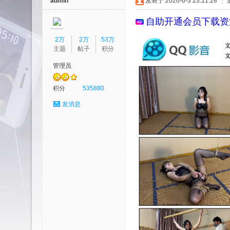
admin
发表于 2026-6-3 23:11:28
|
自助开通会员
下载资
2万
2万
53万
主题
帖子
积分
管理员
艺
积分
535880
发消息
园-