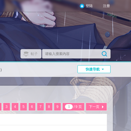
登陆
注册
帖子
）
快捷导航
3
4
5
6
7
8
9
/ 9 页
下一页