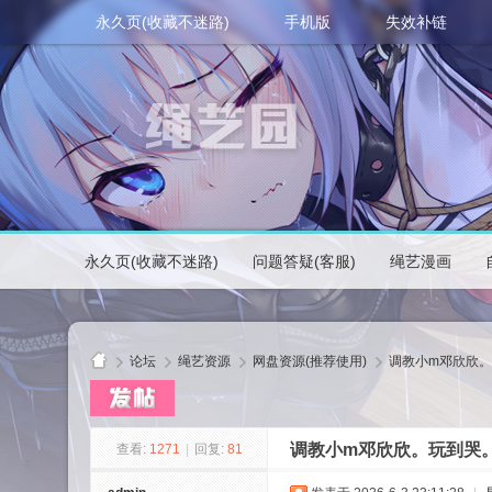
永久页(收藏不迷路)
手机版
失效补链
永久页(收藏不迷路)
问题答疑(客服)
绳艺漫画
论坛
绳艺资源
网盘资源(推荐使用)
调教小m邓欣欣
调教小m邓欣欣。玩到哭
查看:
1271
|
回复:
81
绳