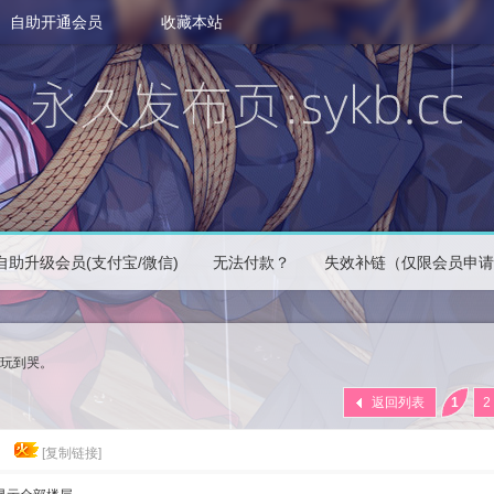
自助开通会员
收藏本站
自助升级会员(支付宝/微信)
无法付款？
失效补链（仅限会员申请
。玩到哭。
返回列表
1
2
。
[复制链接]