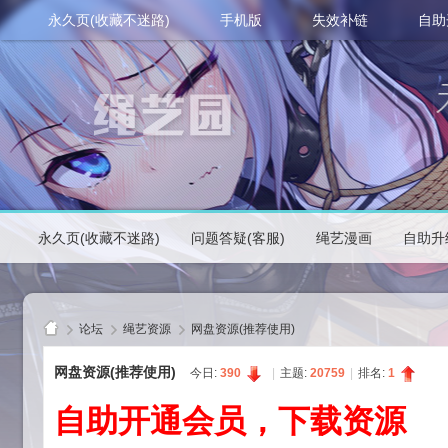
永久页(收藏不迷路)
手机版
失效补链
自助
永久页(收藏不迷路)
问题答疑(客服)
绳艺漫画
自助升
论坛
绳艺资源
网盘资源(推荐使用)
网盘资源(推荐使用)
今日:
390
|
主题:
20759
|
排名:
1
自助开通会员，下载资源
绳