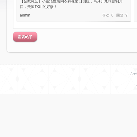
【金鹰绳艺】小董洁性感内衣裤袜窗口倒挂，马具开九球强制开
口，美腿TK叫的好惨！
admin
喜欢: 0 回复:
9
发表帖子
绳
Arch
艺