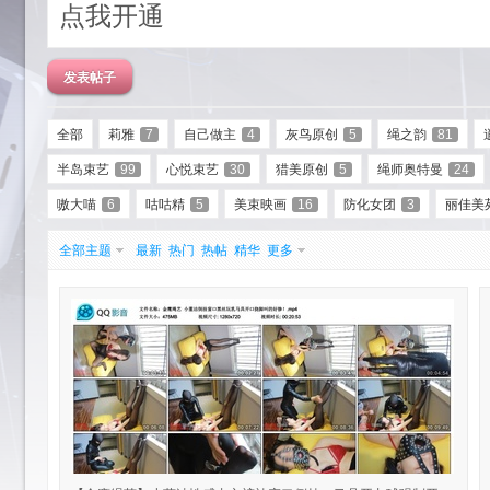
点我开通
发表帖子
全部
莉雅
7
自己做主
4
灰鸟原创
5
绳之韵
81
半岛束艺
99
心悦束艺
30
猎美原创
5
绳师奥特曼
24
艺
嗷大喵
6
咕咕精
5
美束映画
16
防化女团
3
丽佳美
全部主题
最新
热门
热帖
精华
更多
园-