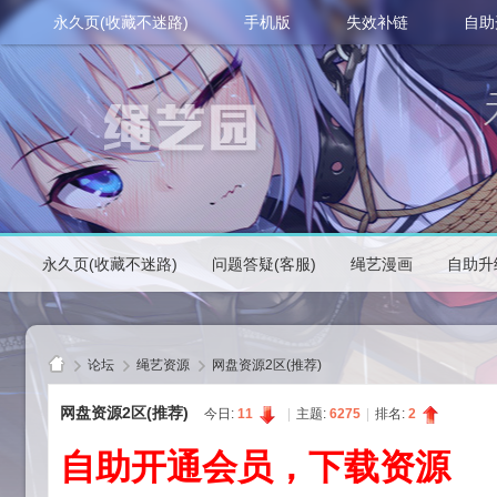
永久页(收藏不迷路)
手机版
失效补链
自助
永久页(收藏不迷路)
问题答疑(客服)
绳艺漫画
自助升
论坛
绳艺资源
网盘资源2区(推荐)
网盘资源2区(推荐)
今日:
11
|
主题:
6275
|
排名:
2
自助开通会员，下载资源
绳