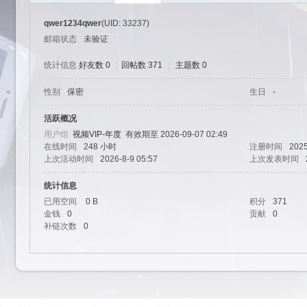
qwer1234qwer
(UID: 33237)
邮箱状态
未验证
统计信息
好友数 0
|
回帖数 371
|
主题数 0
性别
保密
生日
-
艺
活跃概况
用户组
视频VIP-年度
有效期至 2026-09-07 02:49
在线时间
248 小时
注册时间
2025
上次活动时间
2026-8-9 05:57
上次发表时间
统计信息
已用空间
0 B
积分
371
金钱
0
贡献
0
补链次数
0
园-