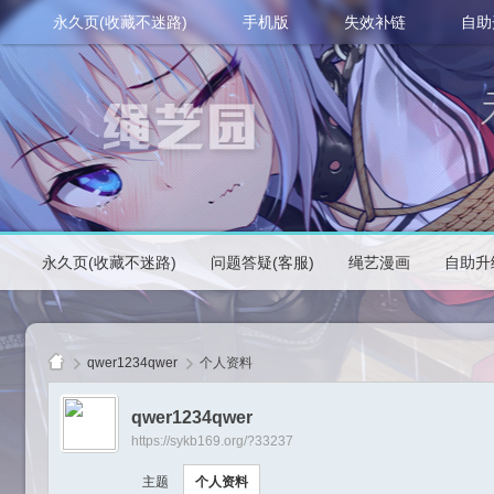
永久页(收藏不迷路)
手机版
失效补链
自助
永久页(收藏不迷路)
问题答疑(客服)
绳艺漫画
自助升
qwer1234qwer
个人资料
qwer1234qwer
https://sykb169.org/?33237
绳
主题
个人资料